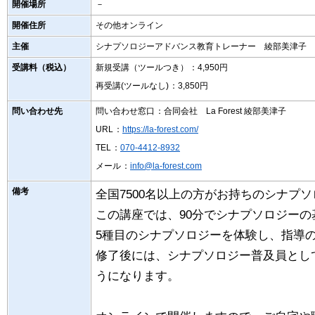
開催場所
－
開催住所
その他オンライン
主催
シナプソロジーアドバンス教育トレーナー 綾部美津子
受講料（税込）
新規受講（ツールつき）
：4,950円
再受講(ツールなし)
：3,850円
問い合わせ先
問い合わせ窓口
：合同会社 La Forest 綾部美津子
URL
：
https://la-forest.com/
TEL
：
070-4412-8932
メール
：
info@la-forest.com
備考
全国7500名以上の方がお持ちのシナプ
この講座では、90分でシナプソロジー
5種目のシナプソロジーを体験し、指導
修了後には、シナプソロジー普及員とし
うになります。