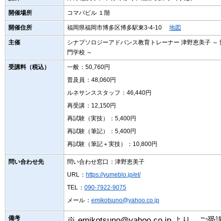
開催場所
コマバビル １階
開催住所
福岡県福岡市博多区博多駅東3-4-10
地図
主催
シナプソロジーアドバンス教育トレーナー 津野恵美子 ～ 
門学校 ～
受講料（税込）
一般
：50,760円
普及員
：48,060円
ルネサンススタッフ
：46,440円
再受講
：12,150円
再試験（実技）
：5,400円
再試験（筆記）
：5,400円
再試験（筆記＋実技）
：10,800円
問い合わせ先
問い合わせ窓口
：津野恵美子
URL
：
https://yumeblo.jp/et/
TEL
：
090-7922-9075
メール
：
emikotsuno@yahoo.co.jp
備考
※ emikotsuno@yahoo.co.jp 