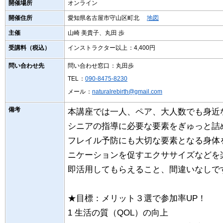
開催場所
オンライン
開催住所
愛知県名古屋市守山区町北
地図
主催
山崎 美貴子、丸田 歩
受講料（税込）
インストラクター以上
：4,400円
問い合わせ先
問い合わせ窓口
：丸田歩
TEL
：
090-8475-8230
メール
：
naturalrebirth@gmail.com
備考
本講座では一人、ペア、大人数でも身近
シニアの指導に必要な要素をぎゅっと詰
フレイル予防にも大切な要素となる身体
ニケーションを促すエクササイズなどを
即活用してもらえること、間違いなしで
★目標：メリット３選で参加率UP！
1 生活の質（QOL）の向上