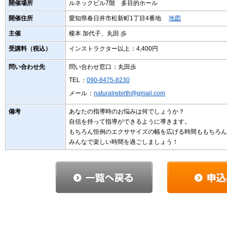
開催場所
ルネックビル7階 多目的ホール
開催住所
愛知県春日井市松新町1丁目4番地
地図
主催
榎本 加代子、丸田 歩
受講料（税込）
インストラクター以上
：4,400円
問い合わせ先
問い合わせ窓口
：丸田歩
TEL
：
090-8475-8230
メール
：
naturalrebirth@gmail.com
備考
あなたの指導時のお悩みは何でしょうか？
自信を持って指導ができるように導きます。
もちろん恒例のエクササイズの幅を広げる時間ももちろん
みんなで楽しい時間を過ごしましょう！