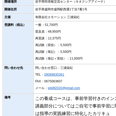
開催場所
岩手県民情報交流センター（キオクシアアイーナ）
開催住所
岩手県盛岡市盛岡駅西通1丁目7番1号
主催
有限会社エモーション 三浦栄紀
受講料（税込）
一般
：51,700円
普及員
：48,950円
再受講
：12,375円
再試験（実技）
：5,500円
再試験（筆記）
：5,500円
再試験（筆記＋実技）
：11,000円
問い合わせ先
問い合わせ窓口
：三浦栄紀
TEL
：
09089830361
FAX
：0675063607
メール
：
eikifit2020@gmail.com
備考
この養成コースは、事前学習付きのイン
講義部分についてはご自宅で事前学習に
は指導の実践練習に特化したカリキュ