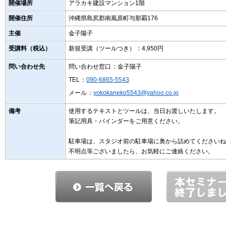
開催場所
アラカキ建設マンション1階
開催住所
沖縄県島尻郡南風原町与那覇176
主催
金子陽子
受講料（税込）
新規受講（ツールつき）
：4,950円
問い合わせ先
問い合わせ窓口
：金子陽子
TEL
：
090-6865-5543
メール
：
yokokaneko5543@yahoo.co.jp
備考
使用するテキストとツールは、当日お渡しいたします。
筆記用具・バインダーをご用意ください。
駐車場は、スタジオ前の駐車場に奥から詰めてくださいね
不明点等ございましたら、お気軽にご連絡ください。