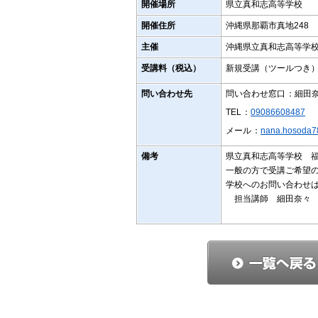
開催場所
県立真和志高等学校
開催住所
沖縄県那覇市真地248
主催
沖縄県立真和志高等学
受講料（税込）
新規受講（ツールつき
問い合わせ先
問い合わせ窓口
：細田
TEL
：
09086608487
メール
：
nana.hosoda7
備考
県立真和志高等学校 
一般の方で受講ご希望
学校へのお問い合わせ
担当講師 細田奈々 
nana.hosod