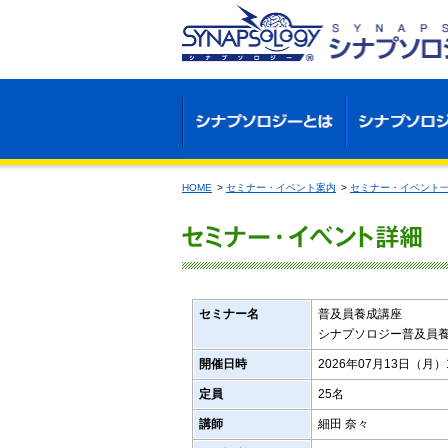
HOME
>
セミナー・イベント案内
>
セミナー・イベント
セミナー名
普及員養成講座
シナプソロジー普及員
開催日時
2026年07月13日（月）14
定員
25名
講師
細田 奈々