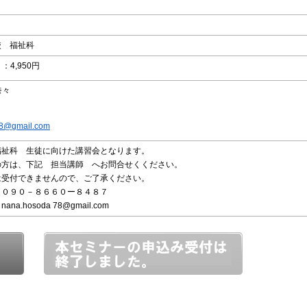
校 福祉科
）
：4,950円
奈々
8@gmail.com
福祉科 生徒に向けた講習会となります。
の方は、下記 担当講師 へお問合せくください。
は受付できませんので、ご了承ください。
０９０－８６６０ー８４８７
a 78@gmail.com