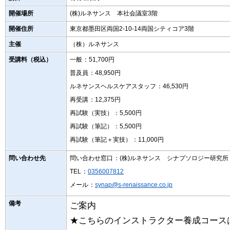
開催場所
(株)ルネサンス 本社会議室3階
開催住所
東京都墨田区両国2-10-14両国シティコア3階
主催
（株）ルネサンス
受講料（税込）
一般
：51,700円
普及員
：48,950円
ルネサンスヘルスケアスタッフ
：46,530円
再受講
：12,375円
再試験（実技）
：5,500円
再試験（筆記）
：5,500円
再試験（筆記＋実技）
：11,000円
問い合わせ先
問い合わせ窓口
：(株)ルネサンス シナプソロジー研究所
TEL
：
0356007812
メール
：
synap@s-renaissance.co.jp
備考
ご案内
★こちらのインストラクター養成コース