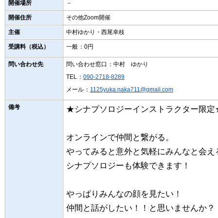
開催場所
－
開催住所
その他Zoom開催
主催
中村ゆかり・西尾幸枝
受講料（税込）
一般
：0円
問い合わせ先
問い合わせ窓口
：中村 ゆかり
TEL
：
090-2718-8289
メール
：
1125yuka.naka711@gmail.com
備考
★シナプソロジーインストラクター限定
オンラインで仲間と繋がる。
やってみると意外と気軽にみんなと会え
シナプソロジーも体験できます！
やっぱりみんなの顔を見たい！
仲間と話がしたい！！と思いませんか？